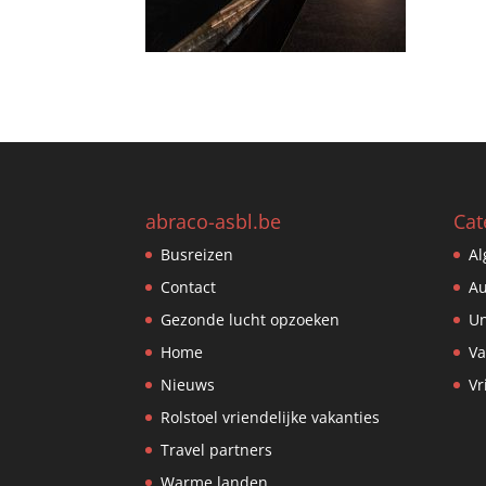
abraco-asbl.be
Cat
Busreizen
A
Contact
Au
Gezonde lucht opzoeken
Un
Home
Va
Nieuws
Vr
Rolstoel vriendelijke vakanties
Travel partners
Warme landen