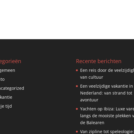
egorieën
Recente berichten
lgemeen
Een reis door de veelzijdig
van cultuur
to
Een veelzijdige vakantie in
categorized
Nederland: van strand tot
kantie
avontuur
ije tijd
Yachten op Ibiza: Luxe var
langs de mooiste plekken 
de Balearen
Van zipline tot speleologie