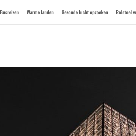
Busreizen
Warme landen
Gezonde lucht opzoeken
Rolstoel v