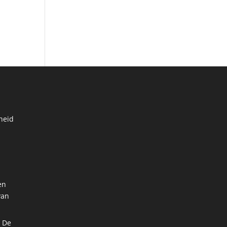
heid
en
van
: De