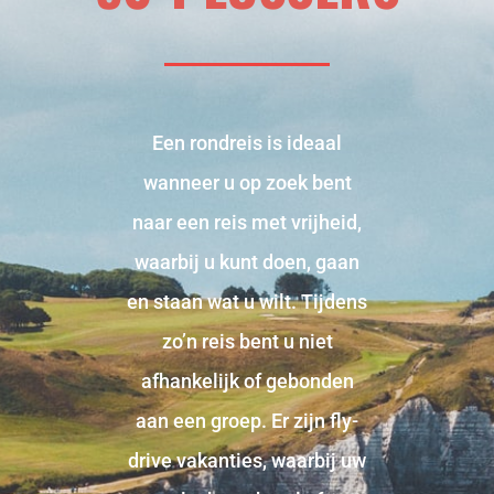
Een rondreis is ideaal
wanneer u op zoek bent
naar een reis met vrijheid,
waarbij u kunt doen, gaan
en staan wat u wilt. Tijdens
zo’n reis bent u niet
afhankelijk of gebonden
aan een groep. Er zijn fly-
drive vakanties, waarbij uw