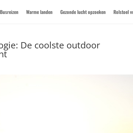
Busreizen
Warme landen
Gezonde lucht opzoeken
Rolstoel v
logie: De coolste outdoor
nt