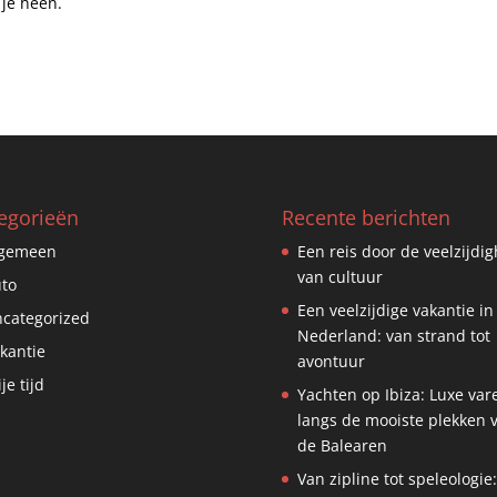
je heen.
egorieën
Recente berichten
lgemeen
Een reis door de veelzijdig
van cultuur
to
Een veelzijdige vakantie in
categorized
Nederland: van strand tot
kantie
avontuur
ije tijd
Yachten op Ibiza: Luxe var
langs de mooiste plekken 
de Balearen
Van zipline tot speleologie