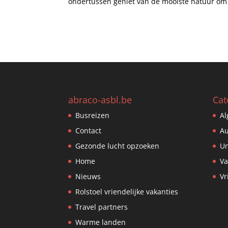
ondertussen geniet van de mooiste natuur om 
abraco-asbl.be
Cat
Busreizen
A
Contact
Au
Gezonde lucht opzoeken
Un
Home
Va
Nieuws
Vr
Rolstoel vriendelijke vakanties
Travel partners
Warme landen