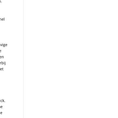
s.
nel
evige
e
men
rbij
het
ck.
me
je