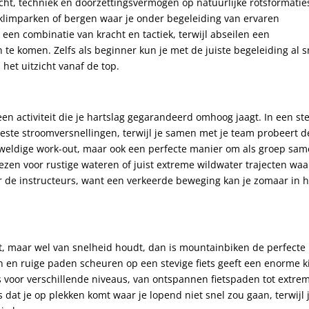
acht, techniek en doorzettingsvermogen op natuurlijke rotsformatie
klimparken of bergen waar je onder begeleiding van ervaren
 een combinatie van kracht en tactiek, terwijl abseilen een
te komen. Zelfs als beginner kun je met de juiste begeleiding al s
het uitzicht vanaf de top.
een activiteit die je hartslag gegarandeerd omhoog jaagt. In een st
oeste stroomversnellingen, terwijl je samen met je team probeert d
geweldige work-out, maar ook een perfecte manier om als groep sa
iezen voor rustige wateren of juist extreme wildwater trajecten waa
naar de instructeurs, want een verkeerde beweging kan je zomaar in 
jft, maar wel van snelheid houdt, dan is mountainbiken de perfecte
 en ruige paden scheuren op een stevige fiets geeft een enorme ki
voor verschillende niveaus, van ontspannen fietspaden tot extre
 dat je op plekken komt waar je lopend niet snel zou gaan, terwijl 