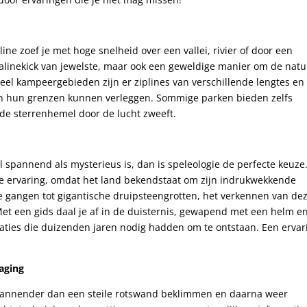
ine zoef je met hoge snelheid over een vallei, rivier of door een
enalinekick van jewelste, maar ook een geweldige manier om de nat
veel kampeergebieden zijn er ziplines van verschillende lengtes en
en hun grenzen kunnen verleggen. Sommige parken bieden zelfs
r de sterrenhemel door de lucht zweeft.
el spannend als mysterieus is, dan is speleologie de perfecte keuze
ke ervaring, omdat het land bekendstaat om zijn indrukwekkende
e gangen tot gigantische druipsteengrotten, het verkennen van de
et een gids daal je af in de duisternis, gewapend met een helm e
aties die duizenden jaren nodig hadden om te ontstaan. Een ervar
aging
 spannender dan een steile rotswand beklimmen en daarna weer