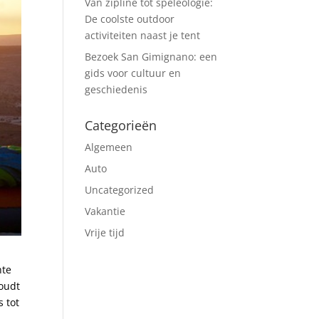
Van zipline tot speleologie:
De coolste outdoor
activiteiten naast je tent
Bezoek San Gimignano: een
gids voor cultuur en
geschiedenis
Categorieën
Algemeen
Auto
Uncategorized
Vakantie
Vrije tijd
hte
houdt
s tot