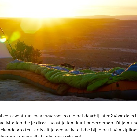
l een avontuur, maar waarom zou je het daarbij laten? Voor de ec
activiteiten die je direct naast je tent kunt ondernemen. Of je nu 
nde grotten, er is altijd een activiteit die bij je past. Van zipline
tdoor ervaringen die je niet mag missen!