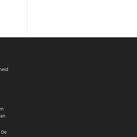
heid
en
van
: De