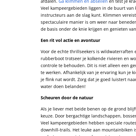
afdalen.
Ga klimmen en abseilen
en test je kr
Veel kampeergebieden liggen in de buurt van 
instructeurs aan de slag kunt. Klimmen vereist
spectaculaire manier is om weer naar beneden 
de basis onder de knie krijgen en genieten van 
Een rit vol actie en avontuur
Voor de echte thrillseekers is wildwaterraften 
rubberboot trotseer je kolkende rivieren en w
controle te behouden. Dit is niet alleen een 
te werken. Afhankelijk van je ervaring kun je k
je flink nat wordt. Zorg dat je goed luistert 
water doen belanden!
Scheuren door de natuur
Als je liever met beide benen op de grond bli
keuze. Door bergachtige landschappen, bossen
Veel kampeergebieden hebben speciale routes 
downhill-trails. Het leuke aan mountainbiken is